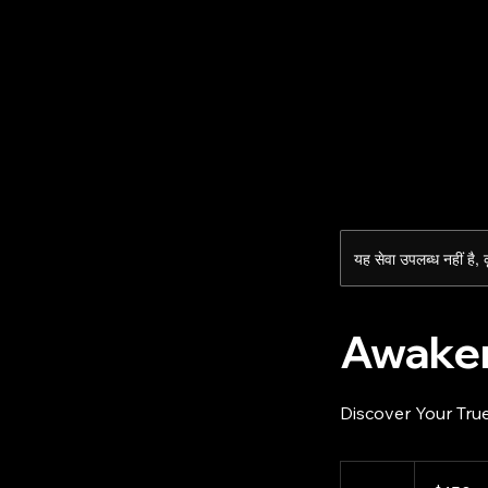
मोहनीश शर्मा -
चेतना एक्सप्लोरर
यह सेवा उपलब्ध नहीं है,
Awake
Discover Your True
150
यूएस