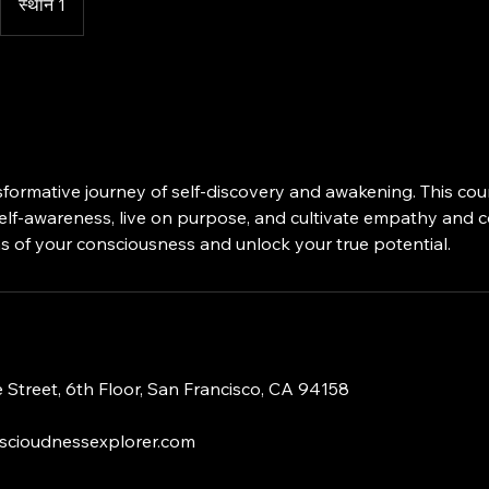
स्थान 1
formative journey of self-discovery and awakening. This cou
elf-awareness, live on purpose, and cultivate empathy and 
s of your consciousness and unlock your true potential.
 Street, 6th Floor, San Francisco, CA 94158
cioudnessexplorer.com